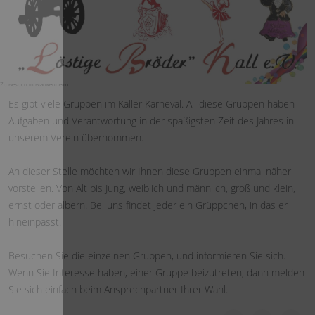
Zu Besuch in Blankenheim
Es gibt viele Gruppen im Kaller Karneval. All diese Gruppen haben
Aufgaben und Verantwortung in der spaßigsten Zeit des Jahres in
unserem Verein übernommen.
An dieser Stelle möchten wir Ihnen diese Gruppen einmal näher
vorstellen. Von Alt bis Jung, weiblich und männlich, groß und klein,
ernst oder albern. Bei uns findet jeder ein Grüppchen, in das er
hineinpasst.
Besuchen Sie die einzelnen Gruppen, und informieren Sie sich.
Wenn Sie Interesse haben, einer Gruppe beizutreten, dann melden
Sie sich einfach beim Ansprechpartner Ihrer Wahl.