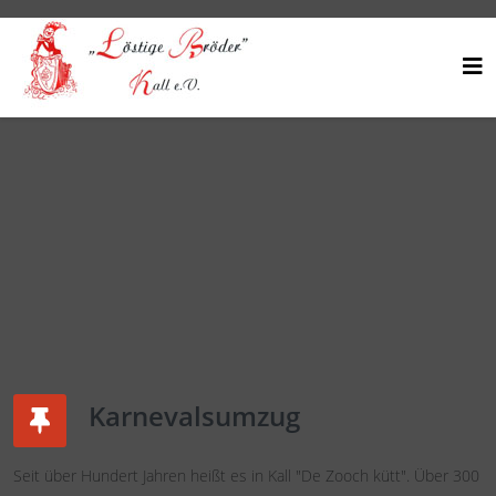
Karnevalsumzug
Seit über Hundert Jahren heißt es in Kall "De Zooch kütt". Über 300