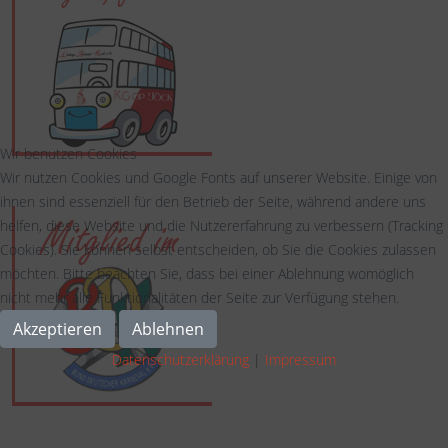
Wir benutzen Cookies
Wir nutzen Cookies und Google Fonts auf unserer Website. Einige von
ihnen sind essenziell für den Betrieb der Seite, während andere uns
helfen, diese Website und die Nutzererfahrung zu verbessern (Tracking
Cookies). Sie können selbst entscheiden, ob Sie die Cookies zulassen
möchten. Bitte beachten Sie, dass bei einer Ablehnung womöglich
nicht mehr alle Funktionalitäten der Seite zur Verfügung stehen.
Akzeptieren
Ablehnen
Datenschutzerklärung
|
Impressum