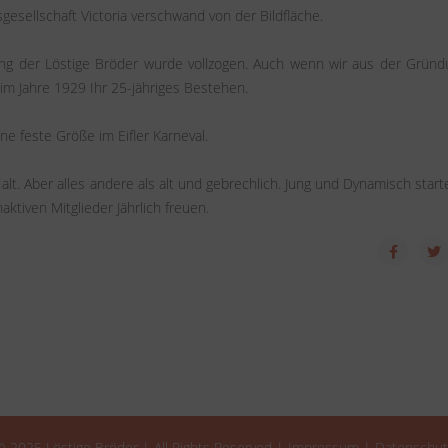
gesellschaft Victoria verschwand von der Bildfläche.
ung der Löstige Bröder wurde vollzogen. Auch wenn wir aus der Gründ
im Jahre 1929 Ihr 25-jähriges Bestehen.
 feste Größe im Eifler Karneval.
alt. Aber alles andere als alt und gebrechlich. Jung und Dynamisch starte
aktiven Mitglieder Jährlich freuen.
© 2025 Löstige Bröder | All Rights Reserved |
Impressum
|
Datenschut