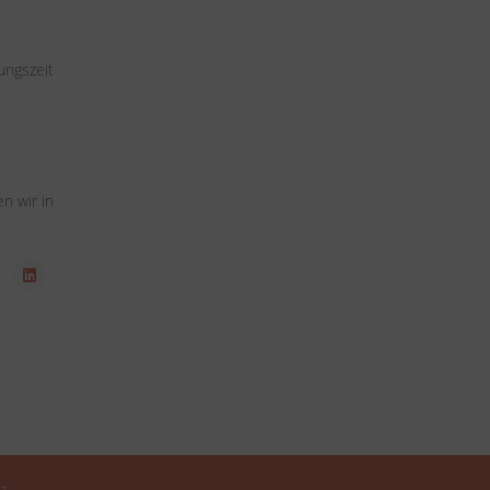
ungszeit
n wir in
z