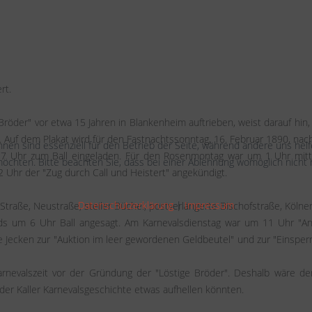
rt.
Bröder" vor etwa 15 Jahren in Blankenheim auftrieben, weist darauf hin,
b. Auf dem Plakat wird für den Fastnachtssonntag, 16. Februar 1890, nac
hnen sind essenziell für den Betrieb der Seite, während andere uns hel
r 7 Uhr zum Ball eingeladen. Für den Rosenmontag war um 1 Uhr mit
öchten. Bitte beachten Sie, dass bei einer Ablehnung womöglich nicht m
 Uhr der "Zug durch Call und Heistert" angekündigt.
Datenschutzerklärung
|
Impressum
 Straße, Neustraße, steiler Büchel, postverlängerte Bischofstraße, Kölner
ds um 6 Uhr Ball angesagt. Am Karnevalsdienstag war um 11 Uhr "Ant
e Jecken zur "Auktion im leer gewordenen Geldbeutel" und zur "Einsper
Karnevalszeit vor der Gründung der "Löstige Bröder". Deshalb wäre de
 der Kaller Karnevalsgeschichte etwas aufhellen könnten.