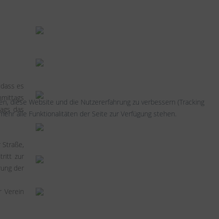
 dass es
hmittags
fen, diese Website und die Nutzererfahrung zu verbessern (Tracking
tags das
ehr alle Funktionalitäten der Seite zur Verfügung stehen.
 Straße,
ritt zur
rung der
r Verein