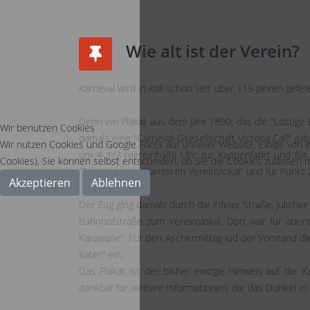
Wie alt ist der Verein?
Karneval wird in Kall schon seit über 119 Jahren gefeie
Denn ein Plakat aus dem Jahr 1890, das die "Löstige 
Wir benutzen Cookies
damals eine "Carneval-Gsesellschaft Victoria Call" ga
Wir nutzen Cookies und Google Fonts auf unserer Website. Einige von i
um 4 1/2 (viereinhalb) Uhr zur Kappenfahrt und fü
Cookies). Sie können selbst entscheiden, ob Sie die Cookies zulassen m
"Sammeln der Narren im Vereinslokal" und für Punkt 2
Akzeptieren
Ablehnen
Der Zug ging damals durch die Eifeler Straße, Jülicher
Bahnhofstraße zum Vereinslokal. Dort war für aben
Karawane". Für den Aschermittag lud der Vorstand di
Kater" ein.
Das Plakat ist der bisher einzige Hinweis auf die 
dankbar für weitere Informationen, die das Dunkel in