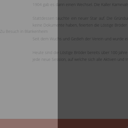
1904 gab es dann einen Wechsel. Die Kaller Karnevals
Stattdessen tauchte ein neuer Star auf. Die Gründ
keine Dokumente haben, feierten die Löstige Bröder 
Zu Besuch in Blankenheim
Seit dem Wuchs und Gedieh der Verein und wurde eine
Heute sind die Löstige Bröder bereits über 100 Jahre 
jede neue Session, auf welche sich alle Aktiven und In